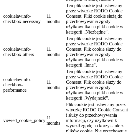
Ten plik cookie jest ustawiany
przez wtyczkę RODO Cookie
cookielawinfo-
11
Consent.
Pliki cookie służą do
checkbox-necessary
months
przechowywania zgody
użytkownika na pliki cookie w
kategorii „Niezbędne”.
Ten plik cookie jest ustawiany
przez wtyczkę RODO Cookie
cookielawinfo-
11
Consent.
Plik cookie służy do
checkbox-others
months
przechowywania zgody
użytkownika na pliki cookie w
kategorii „Inne".
Ten plik cookie jest ustawiany
przez wtyczkę RODO Cookie
cookielawinfo-
11
Consent.
Plik cookie służy do
checkbox-
months
przechowywania zgody
performance
użytkownika na pliki cookie w
kategorii „Wydajność”.
Plik cookie jest ustawiany przez
wtyczkę RODO Cookie Consent
i służy do przechowywania
11
viewed_cookie_policy
informacji, czy użytkownik
months
wyraził zgodę na korzystanie z
plików cookie.
Nie przechowuje