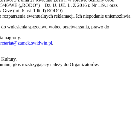
95/46/WE („RODO”) – Dz. U. UE. L. Z 2016 r. Nr 119.1 oraz
rze (art. 6 ust. 1 lit. f) RODO).
 rozpatrzenia ewentualnych reklamacji. Ich niepodanie uniemożliwia
o do wniesienia sprzeciwu wobec przetwarzania, prawo do
ia nagrody.
kretariat@zamek.swidwin.pl
.
 Kultury.
aminu, głos rozstrzygający należy do Organizatorów.