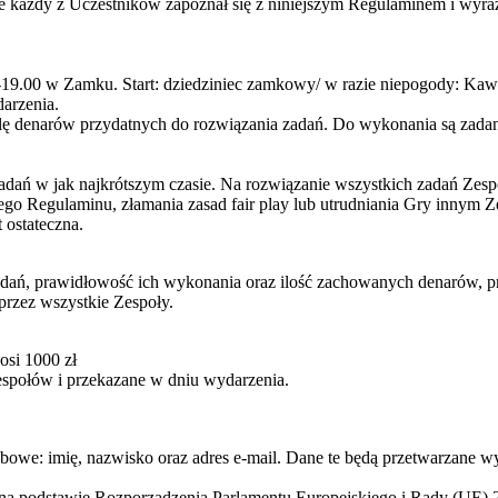
że każdy z Uczestników zapoznał się z niniejszym Regulaminem i wyr
-19.00 w Zamku. Start: dziedziniec zamkowy/ w razie niepogody: Kawi
darzenia.
lę denarów przydatnych do rozwiązania zadań. Do wykonania są zadan
zadań w jak najkrótszym czasie. Na rozwiązanie wszystkich zadań Zes
szego Regulaminu, złamania zasad fair play lub utrudniania Gry inn
 ostateczna.
adań, prawidłowość ich wykonania oraz ilość zachowanych denarów, p
przez wszystkie Zespoły.
osi 1000 zł
espołów i przekazane w dniu wydarzenia.
obowe: imię, nazwisko oraz adres e-mail. Dane te będą przetwarzane 
a podstawie Rozporządzenia Parlamentu Europejskiego i Rady (UE) 20