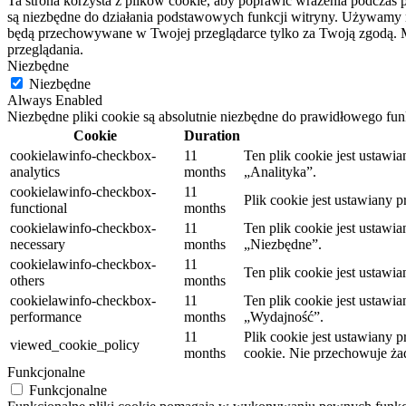
Ta strona korzysta z plików cookie, aby poprawić wrażenia podczas p
są niezbędne do działania podstawowych funkcji witryny. Używamy rów
będą przechowywane w Twojej przeglądarce tylko za Twoją zgodą. M
przeglądania.
Niezbędne
Niezbędne
Always Enabled
Niezbędne pliki cookie są absolutnie niezbędne do prawidłowego fu
Cookie
Duration
cookielawinfo-checkbox-
11
Ten plik cookie jest ustaw
analytics
months
„Analityka”.
cookielawinfo-checkbox-
11
Plik cookie jest ustawiany 
functional
months
cookielawinfo-checkbox-
11
Ten plik cookie jest ustaw
necessary
months
„Niezbędne”.
cookielawinfo-checkbox-
11
Ten plik cookie jest ustaw
others
months
cookielawinfo-checkbox-
11
Ten plik cookie jest ustaw
performance
months
„Wydajność”.
11
Plik cookie jest ustawiany
viewed_cookie_policy
months
cookie.
Nie przechowuje ż
Funkcjonalne
Funkcjonalne