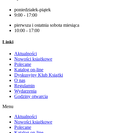
poniedziałek-piątek
9:00 - 17:00
pierwsza i ostatnia sobota miesiąca
10:00 - 17:00
Linki
Aktualności
Nowości książkowe
Polecane
Katalog on-line
Dyskusyjny Klub Książki
O nas
Regulamin
Wydarzenia
Godziny otwarcia
Menu
Aktualności
Nowości książkowe
Polecane
Katalog on-line