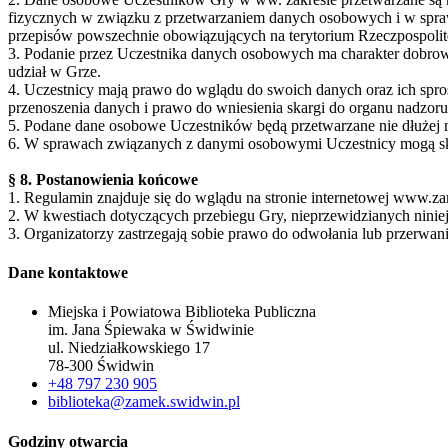
fizycznych w związku z przetwarzaniem danych osobowych i w spra
przepisów powszechnie obowiązujących na terytorium Rzeczpospolitej 
3. Podanie przez Uczestnika danych osobowych ma charakter dobrowo
udział w Grze.
4. Uczestnicy mają prawo do wglądu do swoich danych oraz ich spros
przenoszenia danych i prawo do wniesienia skargi do organu nadzoru
5. Podane dane osobowe Uczestników będą przetwarzane nie dłużej n
6. W sprawach związanych z danymi osobowymi Uczestnicy mogą sko
§ 8. Postanowienia końcowe
1. Regulamin znajduje się do wglądu na stronie internetowej www
2. W kwestiach dotyczących przebiegu Gry, nieprzewidzianych niniej
3. Organizatorzy zastrzegają sobie prawo do odwołania lub przerwan
Dane kontaktowe
Miejska i Powiatowa Biblioteka Publiczna
im. Jana Śpiewaka w Świdwinie
ul. Niedziałkowskiego 17
78-300 Świdwin
+48 797 230 905
biblioteka@zamek.swidwin.pl
Godziny otwarcia