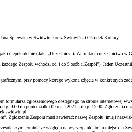
. Jana Śpiewaka w Świdwinie oraz Świdwiński Ośrodek Kultury.
ak i niepełnoletnie (dalej „Uczestnicy”). Warunkiem uczestnictwa w Gr
d każdego Zespołu wchodzi od 4 do 5 osób („Zespół”). Jeden Uczestn
graficznym, przy pomocy którego wykona zdjęcia w konkretnych zada
twem formularza zgłoszeniowego dostępnego na stronie internetowej w
od g. 9.00 do poniedziałku 09 maja 2021 r. do g. 15.00. Zgłoszenia o
mek.swidwin.pl
nem”. Zgłoszenie Zespołu musi zawierać: nazwę Zespołu, imię i nazwis
cześniejszym terminie ze względu na wyczerpanie limitu miejsc dla Ze