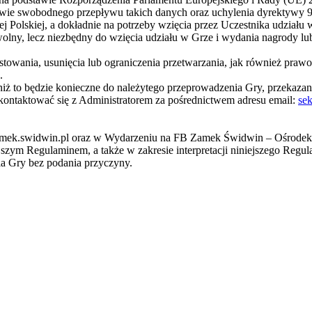
wie swobodnego przepływu takich danych oraz uchylenia dyrektywy 
Polskiej, a dokładnie na potrzeby wzięcia przez Uczestnika udziału w G
lny, lecz niezbędny do wzięcia udziału w Grze i wydania nagrody lub
towania, usunięcia lub ograniczenia przetwarzania, jak również praw
.
iż to będzie konieczne do należytego przeprowadzenia Gry, przekazan
ntaktować się z Administratorem za pośrednictwem adresu email:
se
.zamek.swidwin.pl oraz w Wydarzeniu na FB Zamek Świdwin – Ośrodek
szym Regulaminem, a także w zakresie interpretacji niniejszego Regul
ia Gry bez podania przyczyny.