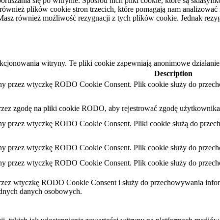
oruszania się po witrynie. Spośród nich pliki cookie, które są sklas
nież plików cookie stron trzecich, które pomagają nam analizować i r
asz również możliwość rezygnacji z tych plików cookie. Jednak rezy
nkcjonowania witryny. Te pliki cookie zapewniają anonimowe działanie
Description
iany przez wtyczkę RODO Cookie Consent.
Plik cookie służy do przec
przez zgodę na pliki cookie RODO, aby rejestrować zgodę użytkownika 
iany przez wtyczkę RODO Cookie Consent.
Pliki cookie służą do prze
iany przez wtyczkę RODO Cookie Consent.
Plik cookie służy do przec
iany przez wtyczkę RODO Cookie Consent.
Plik cookie służy do przec
 przez wtyczkę RODO Cookie Consent i służy do przechowywania inform
adnych danych osobowych.