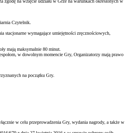
aża zgodę na wzięcie udziału w Grze na warunkach określonych w
arnia Czytelnik.
ia stacjonarne wymagające umiejętności zręcznościowych,
poły mają maksymalnie 80 minut.
ym Zespołom, w dowolnym momencie Gry, Organizatorzy mają prawo
rzyznanych na początku Gry.
wyłącznie w celu przeprowadzenia Gry, wydania nagrody, a także w
16/679 z dnia 27 kwietnia 2016 r. w sprawie ochrony osób