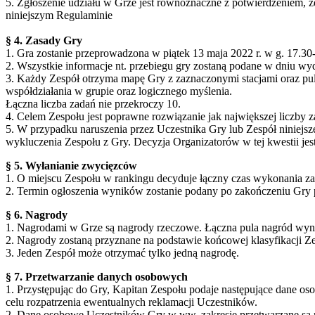
5. Zgłoszenie udziału w Grze jest równoznaczne z potwierdzeniem, 
niniejszym Regulaminie
§ 4. Zasady Gry
1. Gra zostanie przeprowadzona w piątek 13 maja 2022 r. w g. 17.30
2. Wszystkie informacje nt. przebiegu gry zostaną podane w dniu wy
3. Każdy Zespół otrzyma mapę Gry z zaznaczonymi stacjami oraz pu
współdziałania w grupie oraz logicznego myślenia.
Łączna liczba zadań nie przekroczy 10.
4. Celem Zespołu jest poprawne rozwiązanie jak największej liczby 
5. W przypadku naruszenia przez Uczestnika Gry lub Zespół niniej
wykluczenia Zespołu z Gry. Decyzja Organizatorów w tej kwestii jest
§ 5. Wyłanianie zwycięzców
1. O miejscu Zespołu w rankingu decyduje łączny czas wykonania z
2. Termin ogłoszenia wyników zostanie podany po zakończeniu Gry 
§ 6. Nagrody
1. Nagrodami w Grze są nagrody rzeczowe. Łączna pula nagród wyn
2. Nagrody zostaną przyznane na podstawie końcowej klasyfikacji Z
3. Jeden Zespół może otrzymać tylko jedną nagrodę.
§ 7. Przetwarzanie danych osobowych
1. Przystępując do Gry, Kapitan Zespołu podaje następujące dane os
celu rozpatrzenia ewentualnych reklamacji Uczestników.
2. Dane osobowe Uczestników Gry w ww. zakresie przetwarzane są n