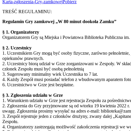
Karta-zgłoszenia-Gry-zamkowej
Pobierz
TREŚĆ REGULAMINU:
Regulamin Gry zamkowej „W 80 minut dookoła Zamku”
§ 1. Organizatorzy
Organizatorem Gry są Miejska i Powiatowa Biblioteka Publiczna im
§ 2. Uczestnicy
1. Uczestnikiem Gry mogą być osoby fizyczne, zarówno pełnoletnie, j
opiekunów prawnych.
2. Uczestnicy biorą udział w Grze zorganizowani w Zespoły. W skła
członek Zespołu musi być osobą pełnoletnią
3. Sugerowany minimalny wiek Uczestnika to 7 lat.
4. Każdy Zespół musi posiadać telefon z wbudowanym aparatem foto
6. Uczestnictwo w Grze jest bezpłatne.
§ 3. Zgłoszenia udziału w Grze
1. Warunkiem udziału w Grze jest rejestracja Zespołu za pośrednic
2. Zgłoszenia do Gry przyjmowane są od wtorku 19 kwietnia 2022 r. 
uwagę. Zgłoszenia prosimy wysyłać na adres e-mail: biblioteka@za
3. Zespół rejestruje jeden z członków drużyny, zwany dalej „Kapita
Zespołu.
4. Organizatorzy zastrzegają możliwość zakończenia rejestracji we w