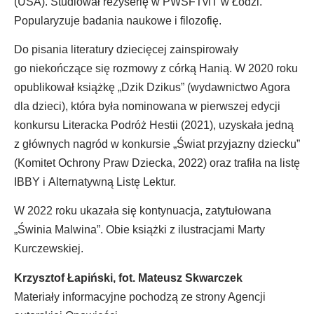
(USA). Studiował reżyserię w PWSFTviT w Łodzi.
Popularyzuje badania naukowe i filozofię.
Do pisania literatury dziecięcej zainspirowały
go niekończące się rozmowy z córką Hanią. W 2020 roku
opublikował książkę „Dzik Dzikus” (wydawnictwo Agora
dla dzieci), która była nominowana w pierwszej edycji
konkursu Literacka Podróż Hestii (2021), uzyskała jedną
z głównych nagród w konkursie „Świat przyjazny dziecku”
(Komitet Ochrony Praw Dziecka, 2022) oraz trafiła na listę
IBBY i Alternatywną Listę Lektur.
W 2022 roku ukazała się kontynuacja, zatytułowana
„Świnia Malwina”. Obie książki z ilustracjami Marty
Kurczewskiej.
Krzysztof Łapiński, fot. Mateusz Skwarczek
Materiały informacyjne pochodzą ze strony Agencji