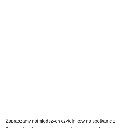
Spotkanie autorskie z
Krzysztofem Łapińskim – 8
maja
Zapraszamy najmłodszych czytelników na spotkanie z