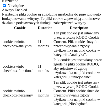
Niezbędne
Niezbędne
Always Enabled
Niezbędne pliki cookie są absolutnie niezbędne do prawidłowego
funkcjonowania witryny. Te pliki cookie zapewniają anonimowe
działanie podstawowych funkcji i zabezpieczeń witryny.
Cookie
Duration
Description
Ten plik cookie jest ustawiany
przez wtyczkę RODO Cookie
cookielawinfo-
11
Consent.
Plik cookie służy do
checkbox-analytics
months
przechowywania zgody
użytkownika na pliki cookie w
kategorii „Analityka”.
Plik cookie jest ustawiany przez
zgodę na pliki cookie RODO,
cookielawinfo-
11
aby rejestrować zgodę
checkbox-functional
months
użytkownika na pliki cookie w
kategorii „Funkcjonalne”.
Ten plik cookie jest ustawiany
przez wtyczkę RODO Cookie
cookielawinfo-
11
Consent.
Pliki cookie służą do
checkbox-necessary
months
przechowywania zgody
użytkownika na pliki cookie w
kategorii „Niezbędne”.