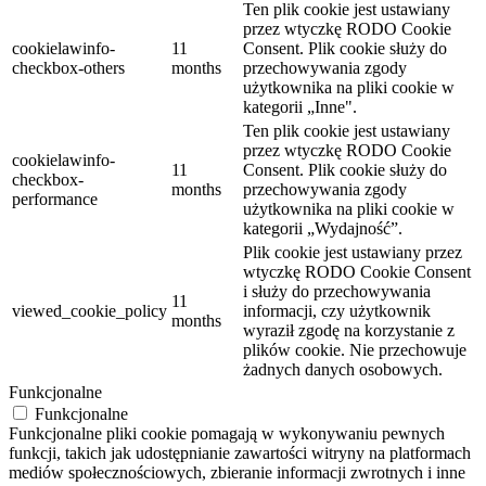
Ten plik cookie jest ustawiany
przez wtyczkę RODO Cookie
cookielawinfo-
11
Consent.
Plik cookie służy do
checkbox-others
months
przechowywania zgody
użytkownika na pliki cookie w
kategorii „Inne".
Ten plik cookie jest ustawiany
przez wtyczkę RODO Cookie
cookielawinfo-
11
Consent.
Plik cookie służy do
checkbox-
months
przechowywania zgody
performance
użytkownika na pliki cookie w
kategorii „Wydajność”.
Plik cookie jest ustawiany przez
wtyczkę RODO Cookie Consent
i służy do przechowywania
11
viewed_cookie_policy
informacji, czy użytkownik
months
wyraził zgodę na korzystanie z
plików cookie.
Nie przechowuje
żadnych danych osobowych.
Funkcjonalne
Funkcjonalne
Funkcjonalne pliki cookie pomagają w wykonywaniu pewnych
funkcji, takich jak udostępnianie zawartości witryny na platformach
mediów społecznościowych, zbieranie informacji zwrotnych i inne