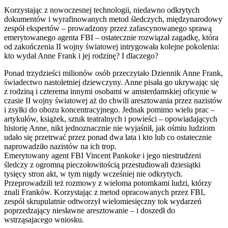
Korzystając z nowoczesnej technologii, niedawno odkrytych
dokumentów i wyrafinowanych metod śledczych, międzynarodowy
zespół ekspertów – prowadzony przez zafascynowanego sprawą
emerytowanego agenta FBI – ostatecznie rozwiązał zagadkę, która
od zakończenia II wojny światowej intrygowała kolejne pokolenia:
kto wydał Anne Frank i jej rodzinę? I dlaczego?
Ponad trzydzieści milionów osób przeczytało Dziennik Anne Frank,
świadectwo nastoletniej dziewczyny. Anne pisała go ukrywając się
z rodziną i czterema innymi osobami w amsterdamskiej oficynie w
czasie II wojny światowej aż do chwili aresztowania przez nazistów
i zsyłki do obozu koncentracyjnego. Jednak pomimo wielu prac –
artykułów, książek, sztuk teatralnych i powieści – opowiadających
historię Anne, nikt jednoznacznie nie wyjaśnił, jak ośmiu ludziom
udało się przetrwać przez ponad dwa lata i kto lub co ostatecznie
naprowadziło nazistów na ich trop.
Emerytowany agent FBI Vincent Pankoke i jego niestrudzeni
śledczy z ogromną pieczołowitością przestudiowali dziesiątki
tysięcy stron akt, w tym nigdy wcześniej nie odkrytych.
Przeprowadzili też rozmowy z wieloma potomkami ludzi, którzy
znali Franków. Korzystając z metod opracowanych przez FBI,
zespół skrupulatnie odtworzył wielomiesięczny tok wydarzeń
poprzedzający niesławne aresztowanie – i doszedł do
wstrząsajacego wniosku.