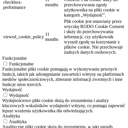
checkbox-
months
przechowywania zgody
performance
użytkownika na pliki cookie w
kategorii „Wydajność”.
Plik cookie jest ustawiany przez
wtyczkę RODO Cookie Consent
i służy do przechowywania
11
viewed_cookie_policy
informacji, czy użytkownik
months
wyraził zgodę na korzystanie z
plików cookie.
Nie przechowuje
żadnych danych osobowych.
Funkcjonalne
Funkcjonalne
Funkcjonalne pliki cookie pomagają w wykonywaniu pewnych
funkcji, takich jak udostępnianie zawartości witryny na platformach
mediów społecznościowych, zbieranie informacji zwrotnych i inne
funkcje stron trzecich.
Wydajność
Wydajność
Wydajnościowe pliki cookie służą do zrozumienia i analizy
kluczowych wskaźników wydajności witryny, co pomaga zapewnić
lepsze wrażenia użytkownika dla odwiedzających.
Analityka
Analityka
Analityczne pliki cookie służą do zrozumienia, w jaki sposób