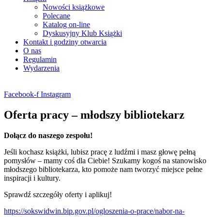
Nowości książkowe
Polecane
Katalog on-line
Dyskusyjny Klub Książki
Kontakt i godziny otwarcia
O nas
Regulamin
Wydarzenia
Facebook-f
Instagram
Oferta pracy – młodszy bibliotekarz
Dołącz do naszego zespołu!
Jeśli kochasz książki, lubisz pracę z ludźmi i masz głowę pełną
pomysłów – mamy coś dla Ciebie! Szukamy kogoś na stanowisko
młodszego bibliotekarza, kto pomoże nam tworzyć miejsce pełne
inspiracji i kultury.
Sprawdź szczegóły oferty i aplikuj!
https://sokswidwin.bip.gov.pl/ogloszenia-o-prace/nabor-na-