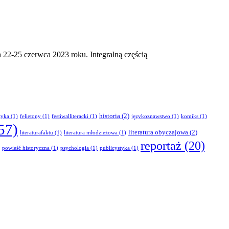
22-25 czerwca 2023 roku. Integralną częścią
historia
(2)
tyka
(1)
felietony
(1)
festiwalliteracki
(1)
językoznawstwo
(1)
komiks
(1)
57)
literatura obyczajowa
(2)
literaturafaktu
(1)
literatura młodzieżowa
(1)
reportaż
(20)
powieść historyczna
(1)
psychologia
(1)
publicystyka
(1)