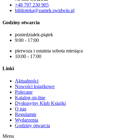
+48 797 230 905
biblioteka@zamek.swidwin.pl
Godziny otwarcia
poniedziałek-piątek
9:00 - 17:00
pierwsza i ostatnia sobota miesiąca
10:00 - 17:00
Linki
Aktualności
Nowości książkowe
Polecane
Katalog on-line
Dyskusyjny Klub Książki
O nas
Regulamin
Wydarzenia
Godziny otwarcia
Menu