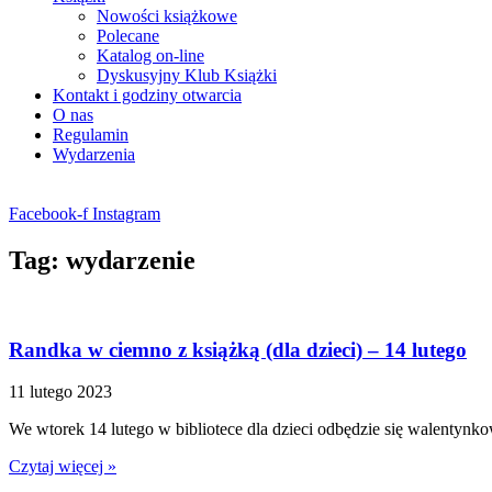
Nowości książkowe
Polecane
Katalog on-line
Dyskusyjny Klub Książki
Kontakt i godziny otwarcia
O nas
Regulamin
Wydarzenia
Facebook-f
Instagram
Tag: wydarzenie
Randka w ciemno z książką (dla dzieci) – 14 lutego
11 lutego 2023
We wtorek 14 lutego w bibliotece dla dzieci odbędzie się walentynk
Czytaj więcej »