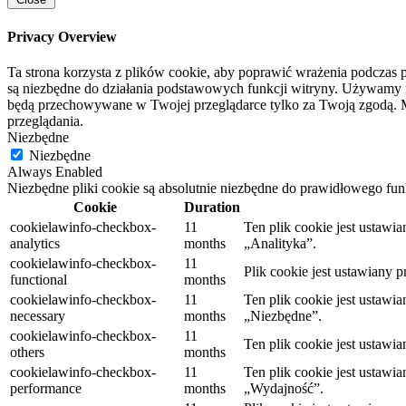
Privacy Overview
Ta strona korzysta z plików cookie, aby poprawić wrażenia podczas p
są niezbędne do działania podstawowych funkcji witryny. Używamy rów
będą przechowywane w Twojej przeglądarce tylko za Twoją zgodą. M
przeglądania.
Niezbędne
Niezbędne
Always Enabled
Niezbędne pliki cookie są absolutnie niezbędne do prawidłowego fu
Cookie
Duration
cookielawinfo-checkbox-
11
Ten plik cookie jest ustaw
analytics
months
„Analityka”.
cookielawinfo-checkbox-
11
Plik cookie jest ustawiany 
functional
months
cookielawinfo-checkbox-
11
Ten plik cookie jest ustaw
necessary
months
„Niezbędne”.
cookielawinfo-checkbox-
11
Ten plik cookie jest ustaw
others
months
cookielawinfo-checkbox-
11
Ten plik cookie jest ustaw
performance
months
„Wydajność”.