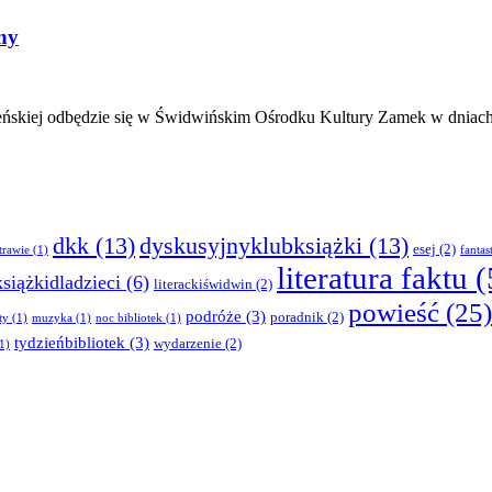
ny
eńskiej odbędzie się w Świdwińskim Ośrodku Kultury Zamek w dniach 
dkk
(13)
dyskusyjnyklubksiążki
(13)
esej
(2)
trawie
(1)
fantas
literatura faktu
(
książkidladzieci
(6)
literackiświdwin
(2)
powieść
(25)
podróże
(3)
poradnik
(2)
ty
(1)
muzyka
(1)
noc bibliotek
(1)
tydzieńbibliotek
(3)
wydarzenie
(2)
1)