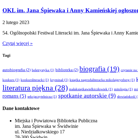
OKL im. Jana Śpiewaka i Anny Kamieńskiej ogłoszo
2 lutego 2023
54. Ogólnopolski Festiwal Literacki im. Jana Śpiewaka i Anny Kami
Czytaj więcej »
Tagi
biografia
(19)
autobiografia
(2)
biblioteka
(2)
beletrystyka
(1)
czytanie na 
konkurs
(1)
konkursliteracki
(1)
kryminał
(1)
książka nagrodaliteracka mikolajgrynberg
(1)
literatura piękna
(28)
małaksiążkawielkiczłowiek
(1)
mitologia
(1)
mi
spotkanie autorskie
(9)
romans
(5)
sekcjaczytelnicza
(1)
słowiańskość
(
Dane kontaktowe
Miejska i Powiatowa Biblioteka Publiczna
im. Jana Śpiewaka w Świdwinie
ul. Niedziałkowskiego 17
78-300 Świdwin